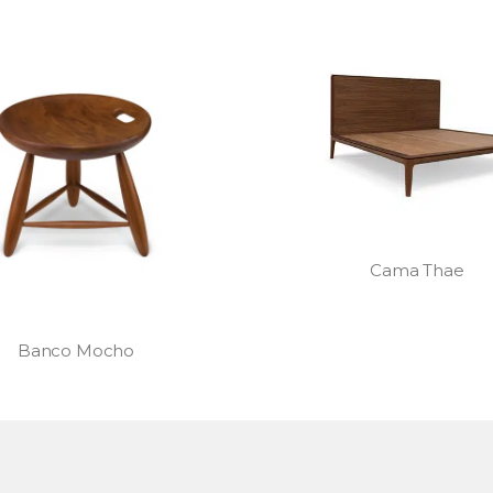
Cama Thae
Espelho Duo