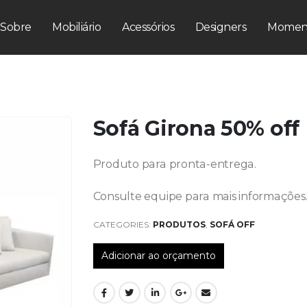
Sobre
Mobiliário
Acessórios
Designers
Momen
Sofá Girona 50% off
Produto para pronta-entrega.
Consulte equipe para mais informações
CATEGORIES:
PRODUTOS
,
SOFÁ OFF
Adicionar ao orçamento