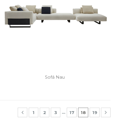
Sofá Nau
…
1
2
3
17
18
19