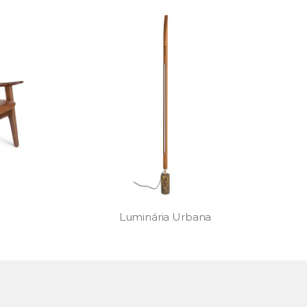
a
Cadeira Toá